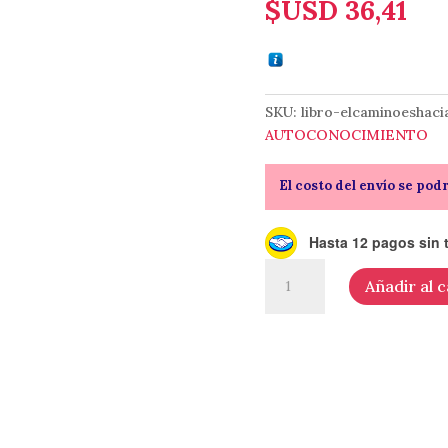
$USD
36,41
SKU:
libro-elcaminoeshaci
AUTOCONOCIMIENTO
El costo del envío se pod
Hasta 12 pagos sin t
El
Añadir al c
camino
es
hacia
adentro
-
de
Sol