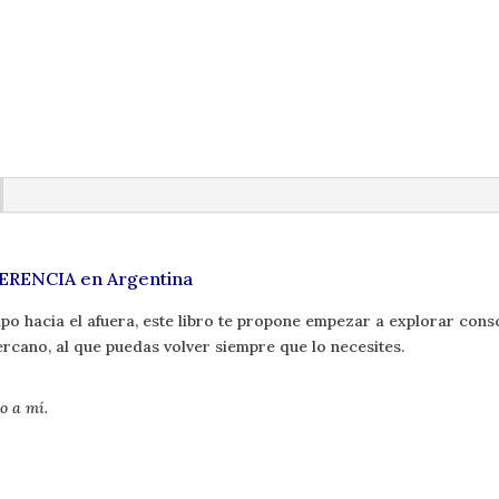
Cepeda
cantidad
ERENCIA en Argentina
o hacia el afuera, este libro te propone empezar a explorar consc
ercano, al que puedas volver siempre que lo necesites.
o a mí.