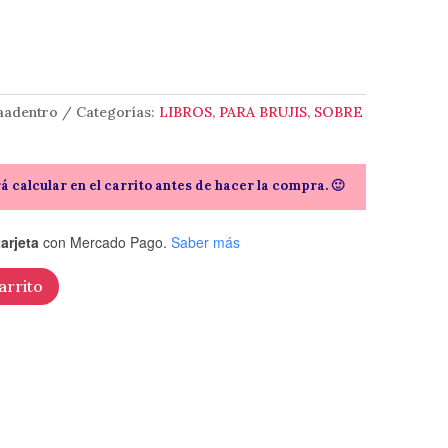
aadentro
Categorías:
LIBROS
,
PARA BRUJIS
,
SOBRE
rá calcular en el carrito antes de hacer la compra. 🙂
arjeta
con Mercado Pago.
Saber más
arrito