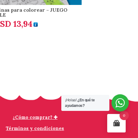
nas para colorear – JUEGO
LE
SD
13,94
:
3,94
7,46
¡Holaa!
¿En qué te
ayudamos?
0
¿Cómo comprar? ✚
Términos y condiciones