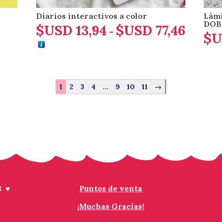
Diarios interactivos a color
Lámi
DOB
$USD
13,94
$USD
77,46
Rango
-
$U
de
precios
desde
$USD 1
1
2
3
4
…
9
10
11
→
hasta
$USD 7
3 ♥
Puntos de venta
¡Muchas Gracias!