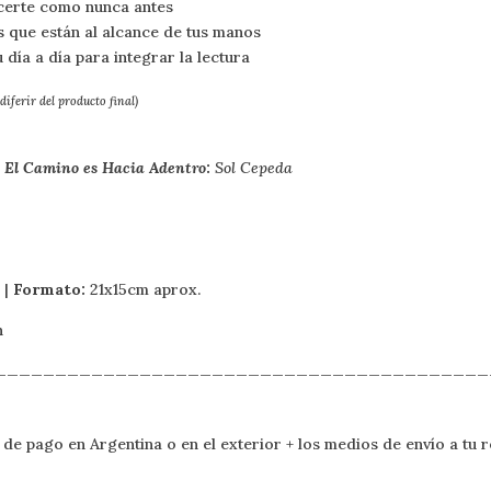
certe como nunca antes
s que están al alcance de tus manos
 día a día para integrar la lectura
iferir del producto final)
t
El Camino es Hacia Adentro
:
Sol Cepeda
 |
Formato:
21x15cm aprox.
n
_________________________________________
de pago en Argentina o en el exterior + los medios de envío a tu r