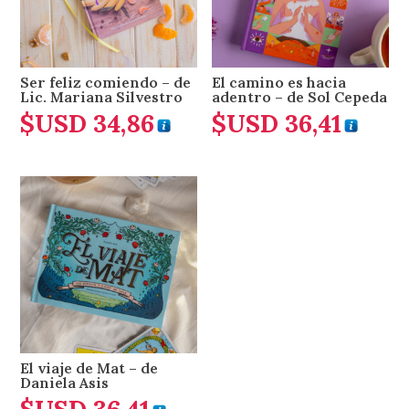
Ser feliz comiendo – de
El camino es hacia
Lic. Mariana Silvestro
adentro – de Sol Cepeda
$USD
34,86
$USD
36,41
El viaje de Mat – de
Daniela Asis
$USD
36,41