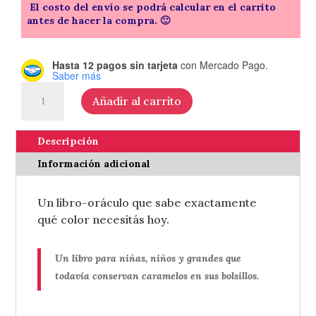
El costo del envío se podrá calcular en el carrito
antes de hacer la compra. 🙂
Hasta 12 pagos sin tarjeta
con Mercado Pago.
Saber más
La
Añadir al carrito
no
casualidad
de
Descripción
los
Información adicional
colores
-
Un libro-oráculo que sabe exactamente
de
Belu
qué color necesitás hoy.
y
Dani
Un libro para niñas, niños y grandes que
Cuppi
todavía conservan caramelos en sus bolsillos.
cantidad