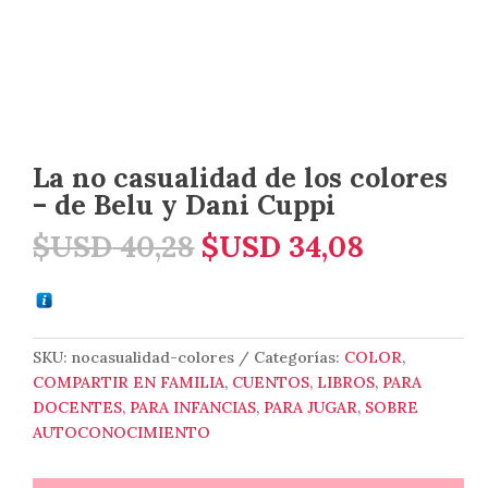
La no casualidad de los colores
– de Belu y Dani Cuppi
El
El
$USD
40,28
$USD
34,08
precio
precio
original
actual
era:
es:
$USD 40,28.
$USD 34,
SKU:
nocasualidad-colores
Categorías:
COLOR
,
COMPARTIR EN FAMILIA
,
CUENTOS
,
LIBROS
,
PARA
DOCENTES
,
PARA INFANCIAS
,
PARA JUGAR
,
SOBRE
AUTOCONOCIMIENTO