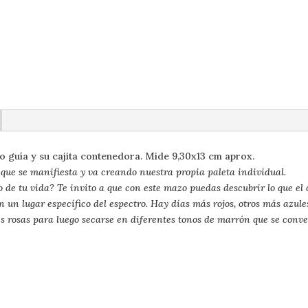
Cuppi
cantidad
ro guía y su cajita contenedora. Mide 9,30x13 cm aprox.
que se manifiesta y va creando nuestra propia paleta individual.
 de tu vida? Te invito a que con este mazo puedas descubrir lo que el 
un lugar específico del espectro. Hay días más rojos, otros más azul
es rosas para luego secarse en diferentes tonos de marrón que se conv