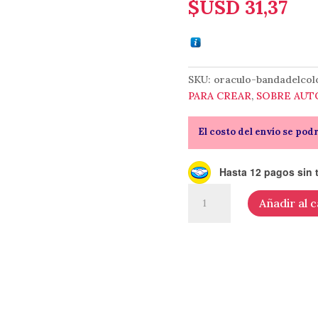
$USD
31,37
SKU:
oraculo-bandadelcol
PARA CREAR
,
SOBRE AU
El costo del envío se pod
Hasta 12 pagos sin t
Oráculo
Añadir al c
La
banda
del
color
–
de
Dani