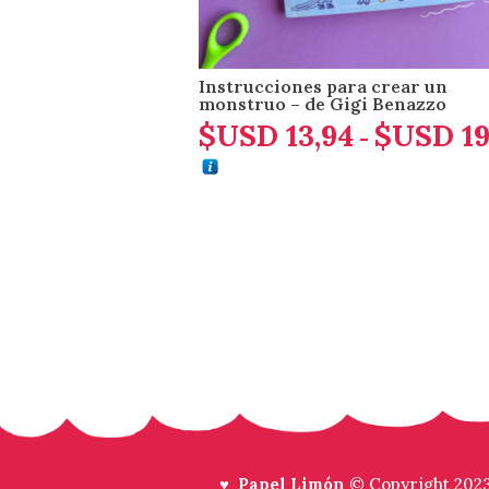
Instrucciones para crear un
monstruo – de Gigi Benazzo
$USD
13,94
$USD
19
-
♥ Papel Limón
© Copyright 202