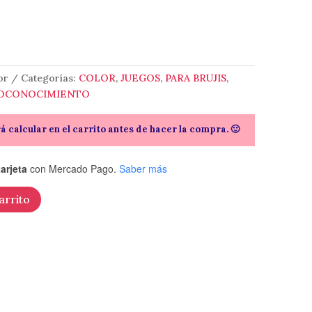
or
Categorías:
COLOR
,
JUEGOS
,
PARA BRUJIS
,
TOCONOCIMIENTO
rá calcular en el carrito antes de hacer la compra. 🙂
arjeta
con Mercado Pago.
Saber más
arrito