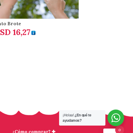
to Brote
SD
16,27
¡Holaa!
¿En qué te
ayudamos?
0
¿Cómo comprar? ✚