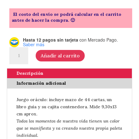
El costo del envío se podrá calcular en el carrito
antes de hacer la compra. 🙂
Hasta 12 pagos sin tarjeta
con Mercado Pago.
Saber más
Oráculo
Añadir al carrito
La
banda
del
Descripción
color
Información adicional
–
de
Juego oráculo: incluye mazo de 44 cartas, un
Dani
libro guía y su cajita contenedora. Mide 9,30x13
Cuppi
cm aprox.
cantidad
Todos los momentos de nuestra vida tienen un color
que se manifiesta y va creando nuestra propia paleta
individual.