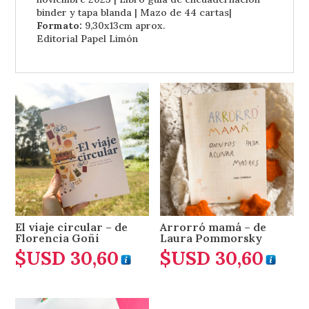
binder y tapa blanda | Mazo de 44 cartas|
Formato:
9,30x13cm aprox.
Editorial Papel Limón
El viaje circular – de
Arrorró mamá – de
Florencia Goñi
Laura Pommorsky
$USD
30,60
$USD
30,60