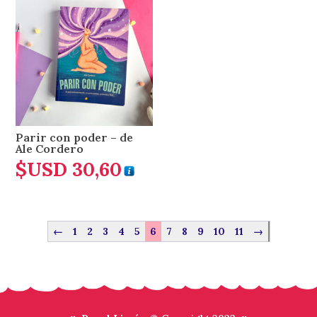
Parir con poder – de
Ale Cordero
$USD
30,60
←
1
2
3
4
5
6
7
8
9
10
11
→