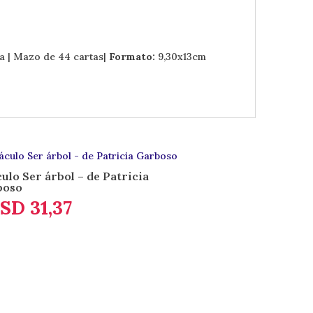
da | Mazo de 44 cartas|
Formato:
9,30x13cm
ulo Ser árbol – de Patricia
boso
SD
31,37