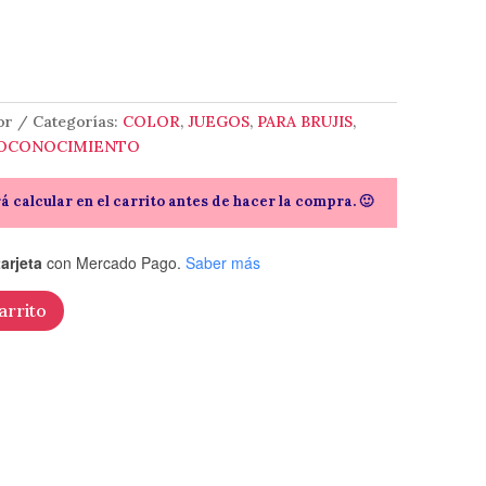
or
Categorías:
COLOR
,
JUEGOS
,
PARA BRUJIS
,
TOCONOCIMIENTO
rá calcular en el carrito antes de hacer la compra. 🙂
arjeta
con Mercado Pago.
Saber más
arrito