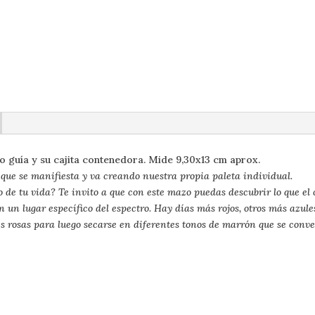
Cuppi
cantidad
ro guía y su cajita contenedora. Mide 9,30x13 cm aprox.
que se manifiesta y va creando nuestra propia paleta individual.
 de tu vida? Te invito a que con este mazo puedas descubrir lo que el 
un lugar específico del espectro. Hay días más rojos, otros más azul
es rosas para luego secarse en diferentes tonos de marrón que se conv