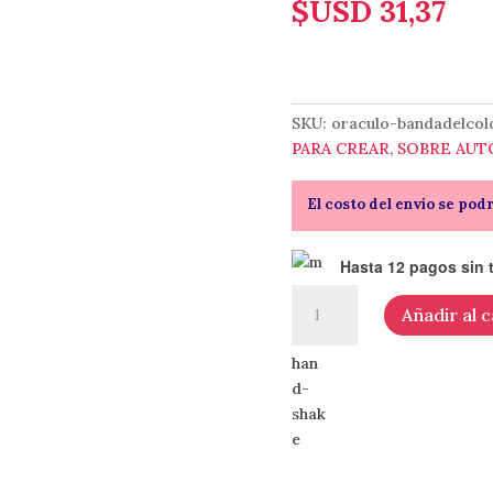
$USD
31,37
SKU:
oraculo-bandadelcol
PARA CREAR
,
SOBRE AU
El costo del envío se pod
Hasta 12 pagos sin t
Oráculo
Añadir al c
La
banda
del
color
–
de
Dani