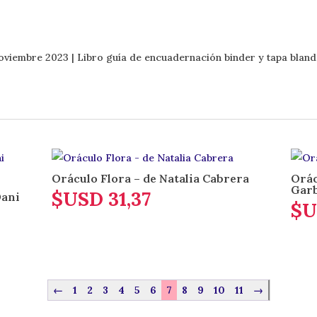
noviembre 2023
| Libro guía de encuadernación binder y tapa blan
Oráculo Flora – de Natalia Cabrera
Orác
Gar
$USD
31,37
Dani
$U
←
1
2
3
4
5
6
7
8
9
10
11
→