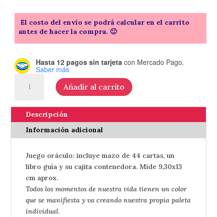
El costo del envío se podrá calcular en el carrito
antes de hacer la compra. 🙂
Hasta 12 pagos sin tarjeta
con Mercado Pago.
Saber más
Oráculo
Añadir al carrito
La
banda
del
Descripción
color
Información adicional
–
de
Juego oráculo: incluye mazo de 44 cartas, un
Dani
libro guía y su cajita contenedora. Mide 9,30x13
Cuppi
cm aprox.
cantidad
Todos los momentos de nuestra vida tienen un color
que se manifiesta y va creando nuestra propia paleta
individual.