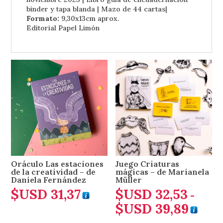
binder y tapa blanda | Mazo de 44 cartas|
Formato:
9,30x13cm aprox.
Editorial Papel Limón
Oráculo Las estaciones
Juego Criaturas
de la creatividad – de
mágicas – de Marianela
Daniela Fernández
Müller
$USD
31,37
$USD
32,53
-
$USD
39,89
Rango
de