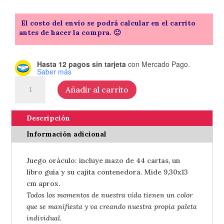
El costo del envío se podrá calcular en el carrito
antes de hacer la compra. 🙂
Hasta 12 pagos sin tarjeta
con Mercado Pago.
Saber más
Oráculo
Añadir al carrito
La
banda
del
Descripción
color
Información adicional
–
de
Juego oráculo: incluye mazo de 44 cartas, un
Dani
libro guía y su cajita contenedora. Mide 9,30x13
Cuppi
cm aprox.
cantidad
Todos los momentos de nuestra vida tienen un color
que se manifiesta y va creando nuestra propia paleta
individual.