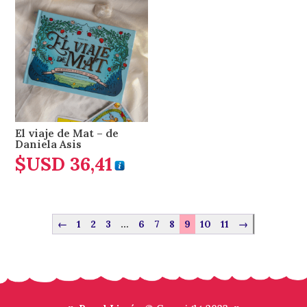
El viaje de Mat – de
Daniela Asis
$USD
36,41
←
1
2
3
…
6
7
8
9
10
11
→