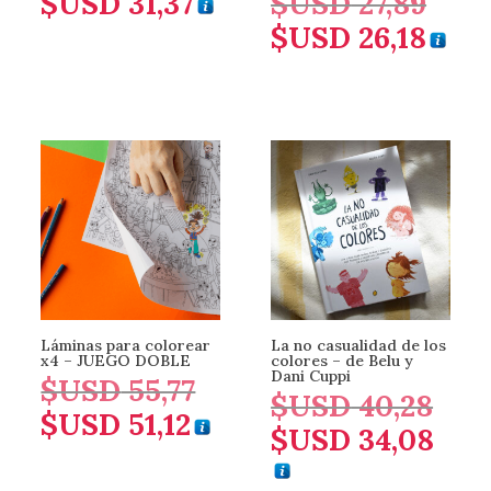
$USD
31,37
$USD
27,89
El
$USD
26,18
precio
El
original
precio
era:
actual
$USD 27,
es:
$USD 26,
Láminas para colorear
La no casualidad de los
x4 – JUEGO DOBLE
colores – de Belu y
Dani Cuppi
$USD
55,77
El
$USD
40,28
El
$USD
51,12
precio
El
$USD
34,08
precio
El
original
precio
original
precio
era:
actual
era: