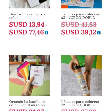
Diarios interactivos a
Láminas para colorear
color
x3 – JUEGO DOBLE
$USD
13,94
$USD
41,83
El
-
$USD
77,46
$USD
39,12
precio
Rango
El
original
de
precio
era:
precios:
actual
$USD 41,
desde
es:
$USD 13,94
$USD 39,
hasta
$USD 77,46
Oráculo La banda del
Láminas para colorear
color – de Dani Cuppi
x2 – JUEGO DOBLE