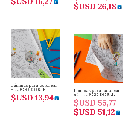
$USD
16,27
$USD
26,18
precio
El
original
precio
era:
actual
$USD 27,
es:
$USD 26,
Láminas para colorear
– JUEGO DOBLE
Láminas para colorear
x4 – JUEGO DOBLE
$USD
13,94
$USD
55,77
El
$USD
51,12
precio
El
original
precio
era:
actual
$USD 55,