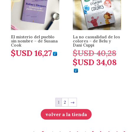
El misterio del pueblo
La no casualidad de los
sin nombre – de Susana
colores – de Belu y
Cook
Dani Cuppi
$USD
16,27
$USD
40,28
El
$USD
34,08
precio
El
original
precio
era:
actual
$USD 40
es:
$USD 34
1
2
→
volver a la tienda