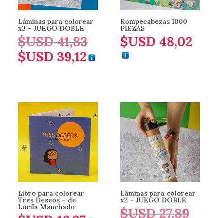
Láminas para colorear
Rompecabezas 1000
x3 – JUEGO DOBLE
PIEZAS
$USD
41,83
$USD
48,02
El
$USD
39,12
precio
El
original
precio
era:
actual
$USD 41,83.
es:
$USD 39,12.
Libro para colorear
Láminas para colorear
Tres Deseos – de
x2 – JUEGO DOBLE
Lucila Manchado
$USD
27,89
El