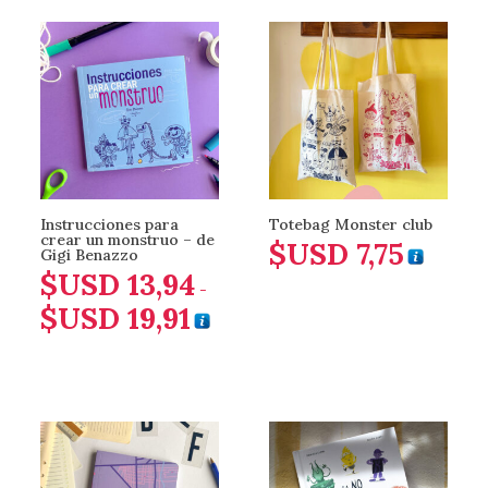
es:
$USD 51,1
Instrucciones para
Totebag Monster club
crear un monstruo – de
$USD
7,75
Gigi Benazzo
$USD
13,94
-
$USD
19,91
Rango
de
precios:
desde
$USD 13,94
hasta
$USD 19,91