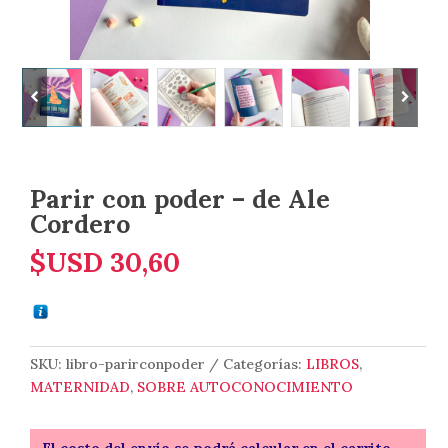
Parir con poder – de Ale
Cordero
$USD
30,60
SKU:
libro-parirconpoder
Categorías:
LIBROS
,
MATERNIDAD
,
SOBRE AUTOCONOCIMIENTO
El costo del envío se podrá calcular en el carrito