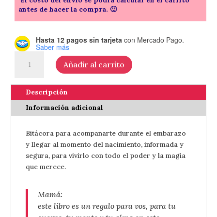
antes de hacer la compra. 🙂
Hasta 12 pagos sin tarjeta
con Mercado Pago.
Saber más
Parir
Añadir al carrito
con
poder
-
Descripción
de
Información adicional
Ale
Cordero
Bitácora para acompañarte durante el embarazo
cantidad
y llegar al momento del nacimiento, informada y
segura, para vivirlo con todo el poder y la magia
que merece.
Mamá:
este libro es un regalo para vos, para tu