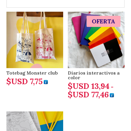
OFERTA
Totebag Monster club
Diarios interactivos a
color
$USD
7,75
$USD
13,94
-
$USD
77,46
Rango
de
precios
desde
$USD 1