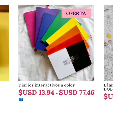
OFERTA
Diarios interactivos a color
Lámi
DOB
$USD
13,94
$USD
77,46
Rango
-
$U
de
precios
desde