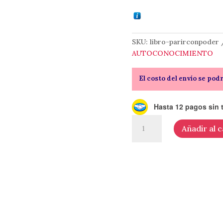
SKU:
libro-parirconpoder
AUTOCONOCIMIENTO
El costo del envío se pod
Hasta 12 pagos sin t
Parir
Añadir al c
con
poder
-
de
Ale
Cordero
cantidad