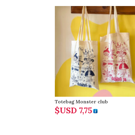
Totebag Monster club
$USD
7,75