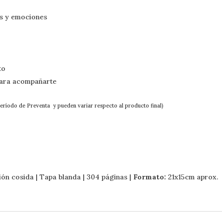
os y emociones
to
para acompañarte
período de Preventa y pueden variar respecto al producto final)
ón cosida | Tapa blanda | 304 páginas |
Formato:
21x15cm aprox.