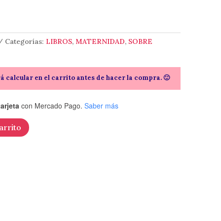
Categorías:
LIBROS
,
MATERNIDAD
,
SOBRE
rá calcular en el carrito antes de hacer la compra. 🙂
arjeta
con Mercado Pago.
Saber más
arrito