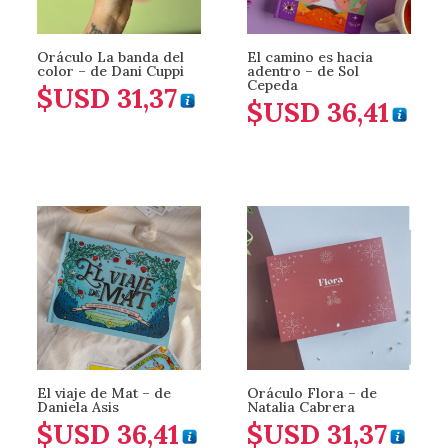
Oráculo La banda del
El camino es hacia
color – de Dani Cuppi
adentro – de Sol
Cepeda
$USD
31,37
$USD
36,41
El viaje de Mat – de
Oráculo Flora – de
Daniela Asis
Natalia Cabrera
$USD
36,41
$USD
31,37