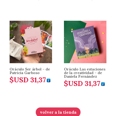
Oráculo Ser árbol – de
Oráculo Las estaciones
Patricia Garboso
de la creatividad – de
Daniela Fernández
$USD
31,37
$USD
31,37
volver a la tienda