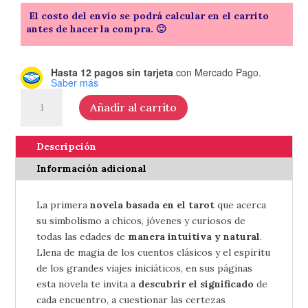
El costo del envío se podrá calcular en el carrito
antes de hacer la compra. 🙂
Hasta 12 pagos sin tarjeta
con Mercado Pago.
Saber más
El
Añadir al carrito
viaje
de
Mat
Descripción
-
Información adicional
de
Daniela
La primera
novela basada en el tarot
que acerca
Asis
su simbolismo a chicos, jóvenes y curiosos de
cantidad
todas las edades de
manera intuitiva y natural
.
Llena de magia de los cuentos clásicos y el espíritu
de los grandes viajes iniciáticos, en sus páginas
esta novela te
invita a
descubrir el significado
de
cada encuentro, a cuestionar las certezas