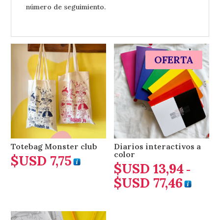
número de seguimiento.
OFERTA
Totebag Monster club
Diarios interactivos a
color
$USD
7,75
$USD
13,94
-
$USD
77,46
Rango
de
precios