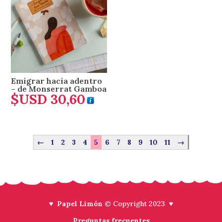
Emigrar hacia adentro
– de Monserrat Gamboa
$USD
30,60
←
1
2
3
4
5
6
7
8
9
10
11
→
♥ Papel Limón
© Copyright 2023 ♥
Preguntas frecuentes