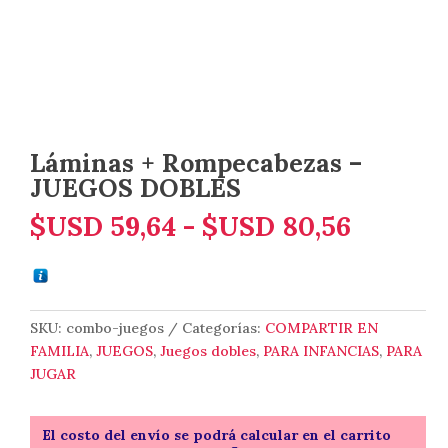
Láminas + Rompecabezas –
JUEGOS DOBLES
Rango
$USD
59,64
-
$USD
80,56
de
precios
desde
$USD 5
SKU:
combo-juegos
Categorías:
COMPARTIR EN
FAMILIA
,
JUEGOS
,
Juegos dobles
,
PARA INFANCIAS
,
PARA
hasta
JUGAR
$USD 8
El costo del envío se podrá calcular en el carrito