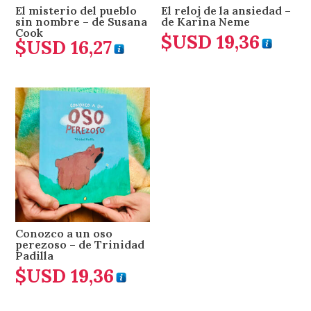
El misterio del pueblo
El reloj de la ansiedad –
sin nombre – de Susana
de Karina Neme
Cook
$USD
19,36
$USD
16,27
Conozco a un oso
perezoso – de Trinidad
Padilla
$USD
19,36