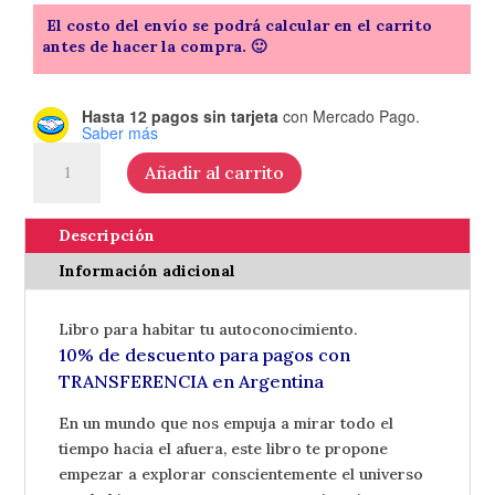
El costo del envío se podrá calcular en el carrito
antes de hacer la compra. 🙂
Hasta 12 pagos sin tarjeta
con Mercado Pago.
Saber más
El
Añadir al carrito
camino
es
hacia
Descripción
adentro
Información adicional
-
de
Libro para habitar tu autoconocimiento.
Sol
10% de descuento para pagos con
Cepeda
TRANSFERENCIA en Argentina
cantidad
En un mundo que nos empuja a mirar todo el
tiempo hacia el afuera, este libro te propone
empezar a explorar conscientemente el universo