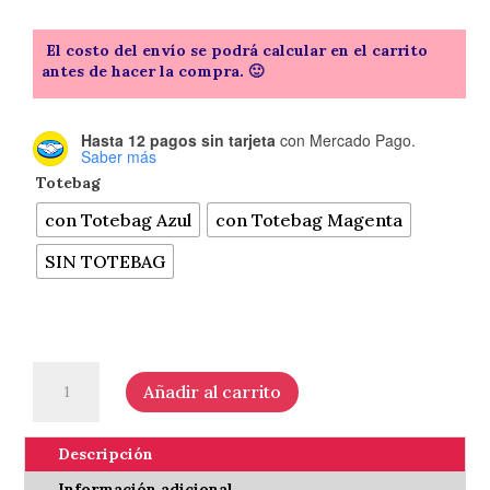
El costo del envío se podrá calcular en el carrito
antes de hacer la compra. 🙂
Hasta 12 pagos sin tarjeta
con Mercado Pago.
Saber más
Totebag
con Totebag Azul
con Totebag Magenta
SIN TOTEBAG
Instrucciones
Añadir al carrito
para
crear
un
Descripción
monstruo
Información adicional