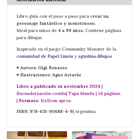
-
de
Libro guía con el paso a paso para
crear un
Gigi
personaje fantástico y monstruoso.
Benazzo
Ideal para niños de
4 a 99 años.
Contiene páginas
cantidad
para dibujar.
Inspirado en el juego Community Monster de la
comunidad de Papel Limón
y
agustina.dibujos
♥ Autora: Gigi Benazzo
♥ Ilustraciones: Agus Arrarás
Libro a publicado en noviembre 2024
|
Encuadernación cosida| Tapa blanda | 56 páginas
|
Formato:
15x15cm aprox.
ISBN: 978-631-90688-4-9
| Argentina