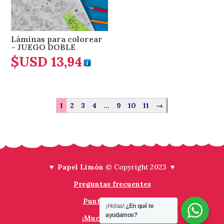
Láminas para colorear
– JUEGO DOBLE
$USD
13,94
1
2
3
4
…
9
10
11
→
♥ Papel Limón
© Copyright 2023 ♥
Preguntas frecuentes
Puntos de venta
¡Holaa!
¿En qué te
ayudamos?
¡Muchas Gracias!