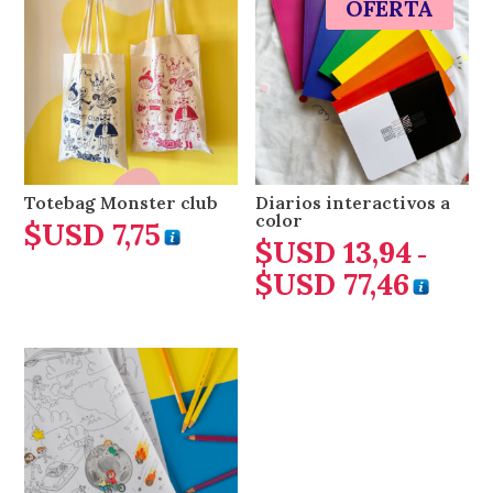
OFERTA
Totebag Monster club
Diarios interactivos a
color
$USD
7,75
$USD
13,94
-
$USD
77,46
Rango
de
precios
desde
$USD 1
hasta
$USD 77