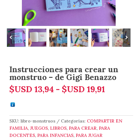
Instrucciones para crear un
monstruo – de Gigi Benazzo
Rango
$USD
13,94
-
$USD
19,91
de
precios:
desde
$USD 13
SKU:
libro-monstruos
Categorías:
COMPARTIR EN
FAMILIA
,
JUEGOS
,
LIBROS
,
PARA CREAR
,
PARA
hasta
DOCENTES
,
PARA INFANCIAS
,
PARA JUGAR
$USD 19,