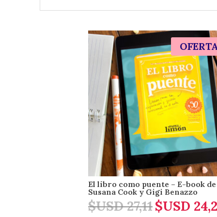
OFERT
El libro como puente – E-book de
Susana Cook y Gigi Benazzo
$USD
27,11
$USD
24,2
El