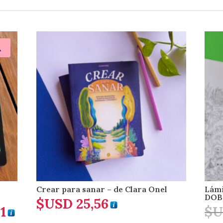
A
Crear para sanar – de Clara Onel
Lámi
DOB
$USD
25,56
1
$U
El