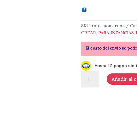
SKU:
tote-monstruos
Cat
CREAR
,
PARA INFANCIAS
,
El costo del envío se pod
Hasta 12 pagos sin t
Totebag
Añadir al c
Monster
club
cantidad