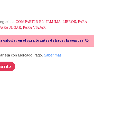
egorías:
COMPARTIR EN FAMILIA
,
LIBROS
,
PARA
PARA JUGAR
,
PARA VIAJAR
rá calcular en el carrito antes de hacer la compra. 🙂
arjeta
con Mercado Pago.
Saber más
arrito