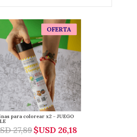
OFERTA
nas para colorear x2 – JUEGO
LE
SD
27,89
$USD
26,18
El
El