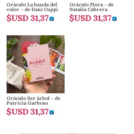
Oráculo La banda del
Oráculo Flora – de
color – de Dani Cuppi
Natalia Cabrera
$USD
31,37
$USD
31,37
Oráculo Ser árbol – de
Patricia Garboso
$USD
31,37