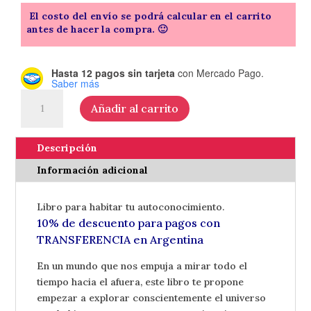
El costo del envío se podrá calcular en el carrito
antes de hacer la compra. 🙂
Hasta 12 pagos sin tarjeta
con Mercado Pago.
Saber más
El
Añadir al carrito
camino
es
hacia
Descripción
adentro
Información adicional
-
de
Libro para habitar tu autoconocimiento.
Sol
10% de descuento para pagos con
Cepeda
TRANSFERENCIA en Argentina
cantidad
En un mundo que nos empuja a mirar todo el
tiempo hacia el afuera, este libro te propone
empezar a explorar conscientemente el universo