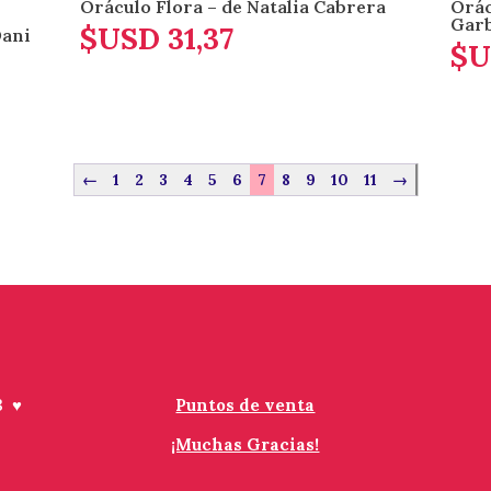
Oráculo Flora – de Natalia Cabrera
Orác
Gar
$USD
31,37
Dani
$U
←
1
2
3
4
5
6
7
8
9
10
11
→
3 ♥
Puntos de venta
¡Muchas Gracias!