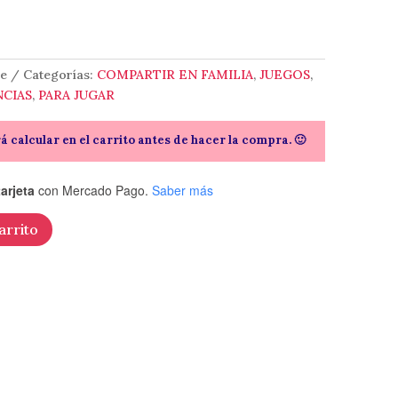
ue
Categorías:
COMPARTIR EN FAMILIA
,
JUEGOS
,
NCIAS
,
PARA JUGAR
rá calcular en el carrito antes de hacer la compra. 🙂
arjeta
con Mercado Pago.
Saber más
arrito