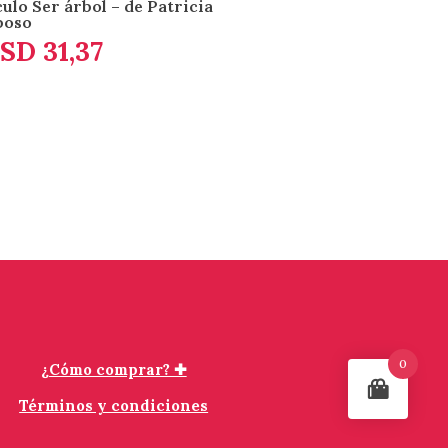
ulo Ser árbol – de Patricia
boso
SD
31,37
0
¿Cómo comprar? ✚
Términos y condiciones