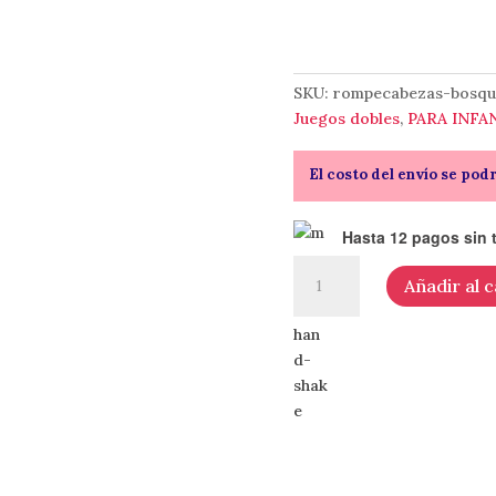
SKU:
rompecabezas-bosq
Juegos dobles
,
PARA INFA
El costo del envío se pod
Hasta 12 pagos sin t
Rompecabezas
Añadir al c
1000
PIEZAS
cantidad