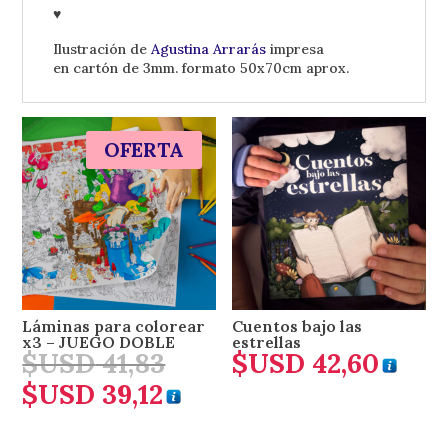
♥
Ilustración de
Agustina Arrarás
impresa
en cartón de 3mm. formato 50x70cm aprox.
OFERTA
Láminas para colorear
Cuentos bajo las
x3 – JUEGO DOBLE
estrellas
$USD
41,83
$USD
42,60
El
precio
$USD
39,12
El
original
precio
era:
actual