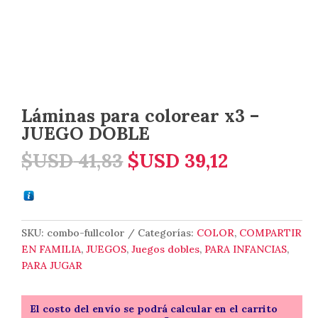
Láminas para colorear x3 –
JUEGO DOBLE
El
El
$USD
41,83
$USD
39,12
precio
precio
original
actual
era:
es:
$USD 41,83.
$USD 39,1
SKU:
combo-fullcolor
Categorías:
COLOR
,
COMPARTIR
EN FAMILIA
,
JUEGOS
,
Juegos dobles
,
PARA INFANCIAS
,
PARA JUGAR
El costo del envío se podrá calcular en el carrito