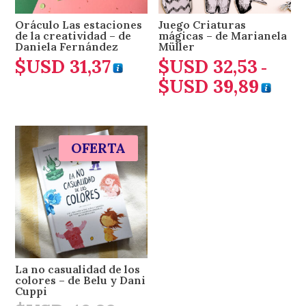
Oráculo Las estaciones
Juego Criaturas
de la creatividad – de
mágicas – de Marianela
Daniela Fernández
Müller
$USD
31,37
$USD
32,53
-
$USD
39,89
Rango
de
precio
desde
OFERTA
$USD 3
hasta
$USD 3
La no casualidad de los
colores – de Belu y Dani
Cuppi