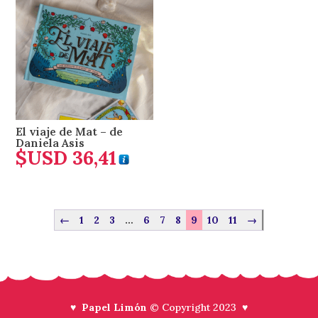
El viaje de Mat – de
Daniela Asis
$USD
36,41
←
1
2
3
…
6
7
8
9
10
11
→
♥ Papel Limón
© Copyright 2023 ♥