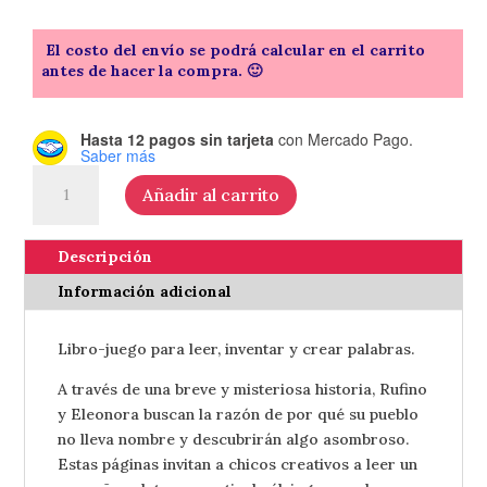
El costo del envío se podrá calcular en el carrito
antes de hacer la compra. 🙂
Hasta 12 pagos sin tarjeta
con Mercado Pago.
Saber más
El
Añadir al carrito
misterio
del
pueblo
Descripción
sin
Información adicional
nombre
-
Libro-juego para leer, inventar y crear palabras.
de
Susana
A través de una breve y misteriosa historia, Rufino
Cook
y Eleonora buscan la razón de por qué su pueblo
cantidad
no lleva nombre y descubrirán algo asombroso.
Estas páginas invitan a chicos creativos a leer un