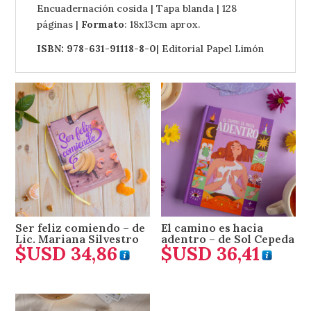
Encuadernación cosida | Tapa blanda | 128
páginas |
Formato
: 18x13cm aprox.
ISBN: 978-631-91118-8-0
| Editorial Papel Limón
Ser feliz comiendo – de
El camino es hacia
Lic. Mariana Silvestro
adentro – de Sol Cepeda
$USD
34,86
$USD
36,41