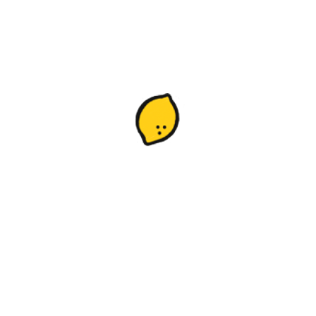
nuevos sueños por cumplir: desnudarse, florecer, despojarse, dar 
os árboles y las enseñanzas que nos dejan las estaciones del año par
exploración interior y nuestra vinculación con el entorno.
como en
grupos dentro del aula
, el oráculo
Ser árbol
predispone al 
te
y explorar nuestros sentires a través de
Imaginaciones o medi