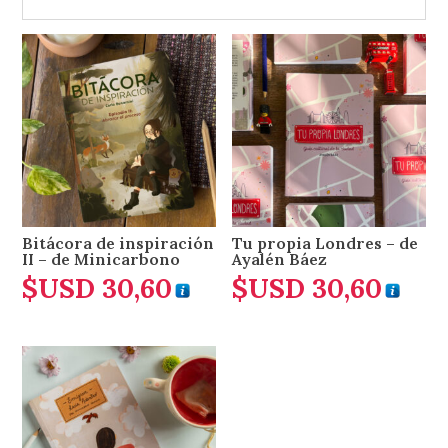
Bitácora de inspiración
Tu propia Londres – de
II – de Minicarbono
Ayalén Báez
$USD
30,60
$USD
30,60