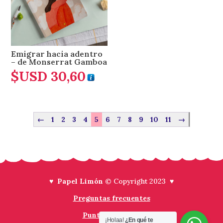
Emigrar hacia adentro
– de Monserrat Gamboa
$USD
30,60
←
1
2
3
4
5
6
7
8
9
10
11
→
♥ Papel Limón
© Copyright 2023 ♥
Preguntas frecuentes
Puntos de venta
¡Holaa!
¿En qué te