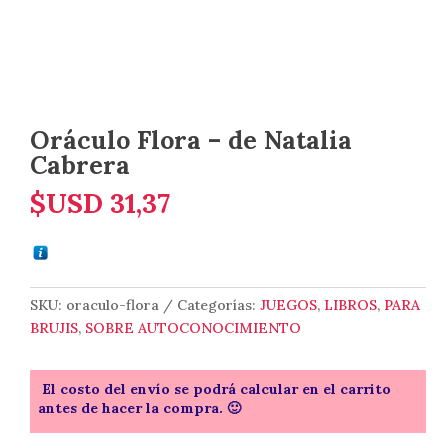
Oráculo Flora – de Natalia
Cabrera
$USD
31,37
SKU:
oraculo-flora
Categorías:
JUEGOS
,
LIBROS
,
PARA
BRUJIS
,
SOBRE AUTOCONOCIMIENTO
El costo del envío se podrá calcular en el carrito
antes de hacer la compra. 🙂