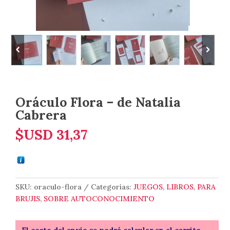
Oráculo Flora – de Natalia
Cabrera
$USD
31,37
SKU:
oraculo-flora
Categorías:
JUEGOS
,
LIBROS
,
PARA
BRUJIS
,
SOBRE AUTOCONOCIMIENTO
El costo del envío se podrá calcular en el carrito