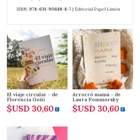
ISBN:
978-631-90688-8-7
| Editorial Papel Limón
El viaje circular – de
Arrorró mamá – de
Florencia Goñi
Laura Pommorsky
$USD
30,60
$USD
30,60