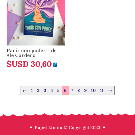
Parir con poder – de
Ale Cordero
$USD
30,60
←
1
2
3
4
5
6
7
8
9
10
11
→
♥ Papel Limón
© Copyright 2023 ♥